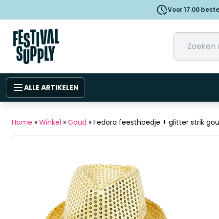
Voor 17.00 best
ALLE ARTIKELEN
Home
»
Winkel
»
Goud
»
Fedora feesthoedje + glitter strik go