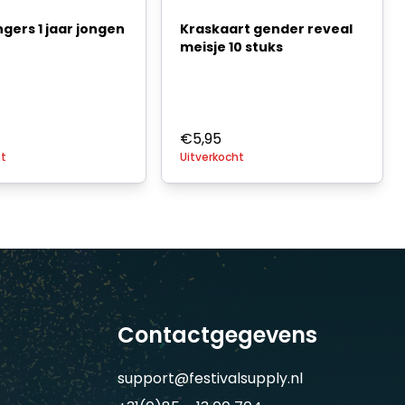
ngers 1 jaar jongen
Kraskaart gender reveal
meisje 10 stuks
€
5,95
ht
Uitverkocht
Contactgegevens
support@festivalsupply.nl