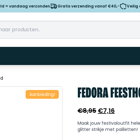
eld = vandaag verzonden
Gratis verzending vanaf €40,-
Veilig
ud
FEDORA FEESTH
Aanbieding!
Oorspronkeli
Huidige
€
8,95
€
7,16
prijs
prijs
Maak jouw festivaloutfit he
was:
is:
glitter strikje met pailletten!
€8,95.
€7,16.