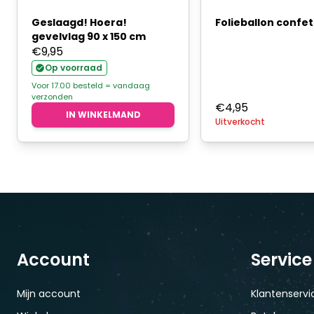
Geslaagd! Hoera!
Folieballon confett
gevelvlag 90 x 150 cm
€
9,95
Op voorraad
Voor 17.00 besteld = vandaag
verzonden
€
4,95
IN WINKELMAND
Uitverkocht
Account
Service
Mijn account
Klantenservi