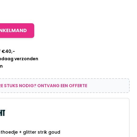
INKELMAND
f €40,-
andaag verzonden
en
E STUKS NODIG? ONTVANG EEN OFFERTE
HT
thoedje + glitter strik goud