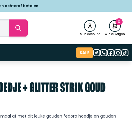
 en achteraf betalen
0
Mijn account
Winkelwagen
SALE
OEDJE + GLITTER STRIK GOUD
jke
lemaal af met dit leuke gouden fedora hoedje en gouden