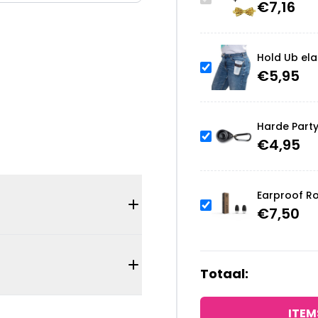
€
7,16
Hold Ub ela
€
5,95
Harde Part
€
4,95
Earproof R
€
7,50
Totaal:
ITEM