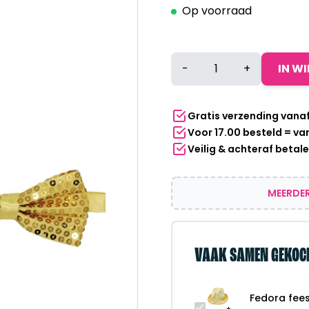
Op voorraad
Fedora
-
+
IN W
feesthoedje
+
glitter
Gratis verzending vana
strik
Voor 17.00 besteld = v
goud
Veilig & achteraf betal
aantal
MEERDER
VAAK SAMEN GEKOC
Fedora fees