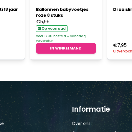
i 18 jaar
Ballonnen babyvoetjes
Draaisli
roze 8 stuks
€
5,95
Op voorraad
Voor 17.00 besteld = vandaag
verzonden
€
7,95
IN WINKELMAND
Uitverkoc
Informatie
ce
Over ons