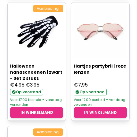
Aanbieding!
Halloween
Hartjes partybril | roze
handschoenen | zwart
lenzen
- Set 2 stuks
Oorspronkelijke
Huidige
€
4,95
€
3,95
€
7,95
prijs
prijs
Op voorraad
Op voorraad
was:
is:
Voor 17.00 besteld = vandaag
Voor 17.00 besteld = vandaag
verzonden
verzonden
€4,95.
€3,95.
IN WINKELMAND
IN WINKELMAND
Aanbieding!