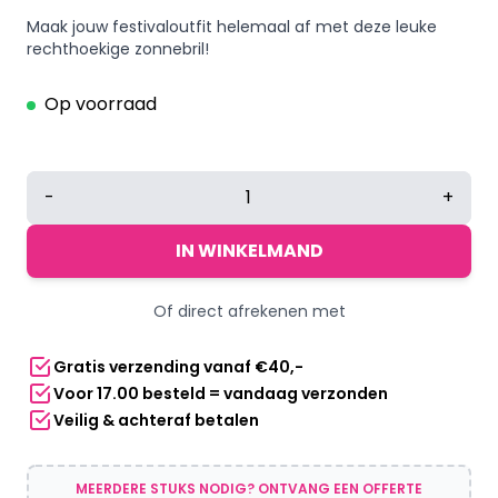
Maak jouw festivaloutfit helemaal af met deze leuke
rechthoekige zonnebril!
Op voorraad
Accessoire
-
+
set
-
IN WINKELMAND
Giraffe
-
Of direct afrekenen met
Diadeem
en
Gratis verzending vanaf €40,-
staart
Voor 17.00 besteld = vandaag verzonden
-
Veilig & achteraf betalen
2-
delig
aantal
MEERDERE STUKS NODIG? ONTVANG EEN OFFERTE