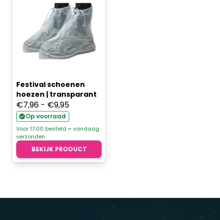
Festival schoenen
hoezen | transparant
Prijsklasse:
€
7,96
-
€
9,95
€7,96
Op voorraad
tot
Voor 17.00 besteld = vandaag
verzonden
€9,95
BEKIJK PRODUCT