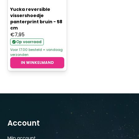
Yucka reversible
vissershoedje
panterprint bruin - 58
cm
€
7,95
Op voorraad
Voor 17.00 besteld = vandaag
verzonden
IN WINKELMAND
Account
Mijn account