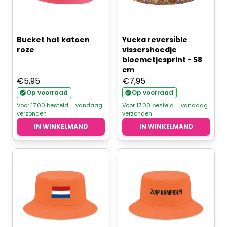
Bucket hat katoen
Yucka reversible
roze
vissershoedje
bloemetjesprint - 58
cm
€
5,95
€
7,95
Op voorraad
Op voorraad
Voor 17.00 besteld = vandaag
Voor 17.00 besteld = vandaag
verzonden
verzonden
IN WINKELMAND
IN WINKELMAND