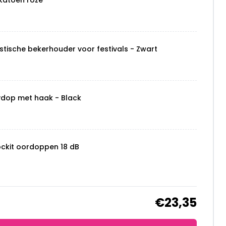
katoen roze
stische bekerhouder voor festivals - Zwart
ydop met haak - Black
ockit oordoppen 18 dB
€23,35