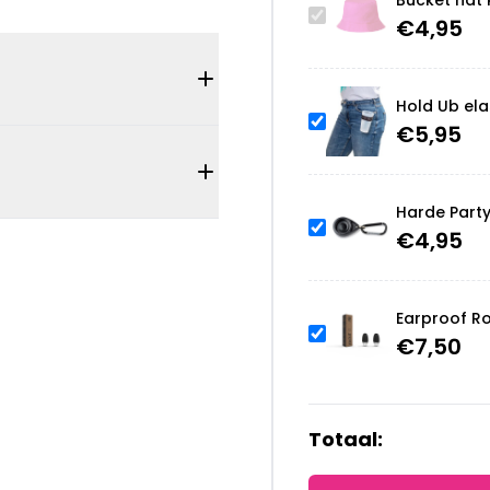
Bucket hat 
€
4,95
Hold Ub ela
€
5,95
Harde Part
€
4,95
Earproof R
€
7,50
Totaal: