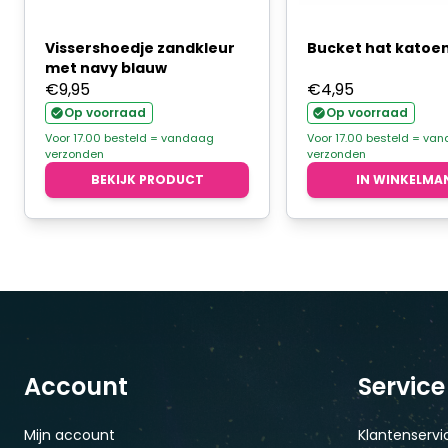
Vissershoedje zandkleur
Bucket hat katoen
met navy blauw
€
9,95
€
4,95
Op voorraad
Op voorraad
Voor 17.00 besteld = vandaag
Voor 17.00 besteld = va
verzonden
verzonden
BEKIJK PRODUCT
IN WINKELMA
Account
Service
Mijn account
Klantenservi