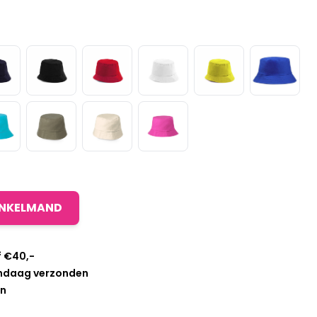
INKELMAND
f €40,-
andaag verzonden
en