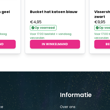
 geel
Bucket hat katoen blauw
Vissers
zwart
€
4,95
€
9,95
Op voorraad
Op voo
ndaag
Voor 17.00 besteld = vandaag
Voor 17.00
verzonden
verzonden
ND
IN WINKELMAND
BE
Informatie
ce
Over ons