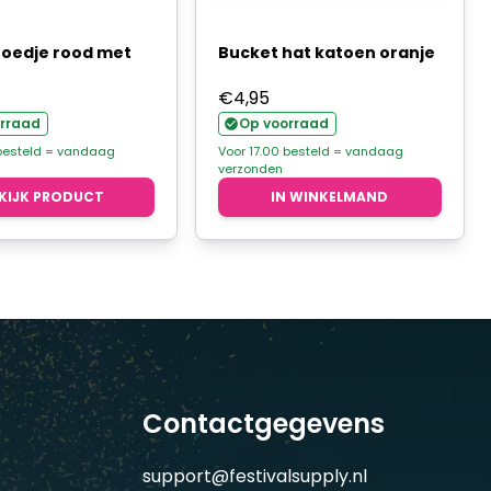
hoedje rood met
Bucket hat katoen oranje
€
4,95
rraad
Op voorraad
 besteld = vandaag
Voor 17.00 besteld = vandaag
verzonden
KIJK PRODUCT
IN WINKELMAND
Contactgegevens
support@festivalsupply.nl