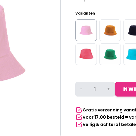
Varianten
Bucket
-
+
IN W
hat
katoen
roze
Gratis verzending vana
aantal
Voor 17.00 besteld = v
Veilig & achteraf betal