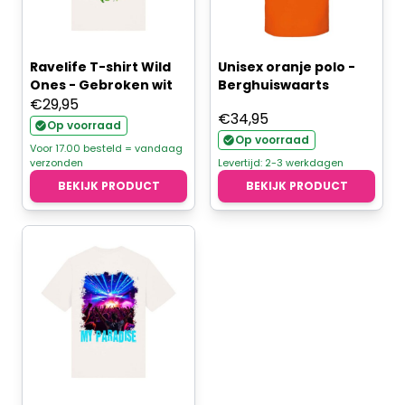
Ravelife T-shirt Wild
Unisex oranje polo -
Ones - Gebroken wit
Berghuiswaarts
€
29,95
€
34,95
Op voorraad
Op voorraad
Voor 17.00 besteld = vandaag
verzonden
Levertijd: 2-3 werkdagen
BEKIJK PRODUCT
BEKIJK PRODUCT