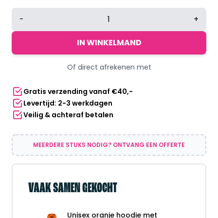
Unisex
-
+
oranje
hoodie
IN WINKELMAND
met
kangoeroezak
Of direct afrekenen met
-
280
Gratis verzending vanaf €40,-
g/m²
Levertijd: 2-3 werkdagen
aantal
Veilig & achteraf betalen
MEERDERE STUKS NODIG? ONTVANG EEN OFFERTE
VAAK SAMEN GEKOCHT
Unisex oranje hoodie met