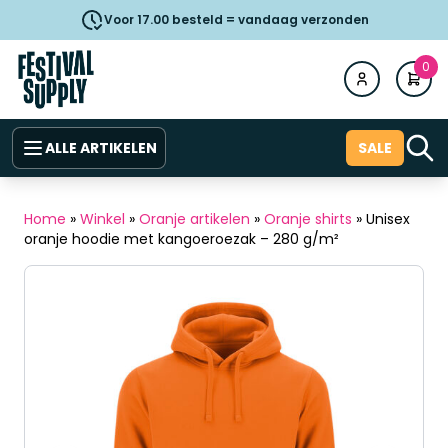
Voor 17.00 besteld = vandaag verzonden
0
ALLE ARTIKELEN
SALE
Home
»
Winkel
»
Oranje artikelen
»
Oranje shirts
»
Unisex
oranje hoodie met kangoeroezak – 280 g/m²