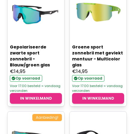
Gepolariseerde
Groene sport
zwarte sport
zonnebril met gevlekt
zonnebril -
montuur - Multicolor
Blauw/groen glas
glas
€
14,95
€
14,95
Op voorraad
Op voorraad
Voor 17.00 besteld = vandaag
Voor 17.00 besteld = vandaag
verzonden
verzonden
IN WINKELMAND
IN WINKELMAND
Aanbieding!