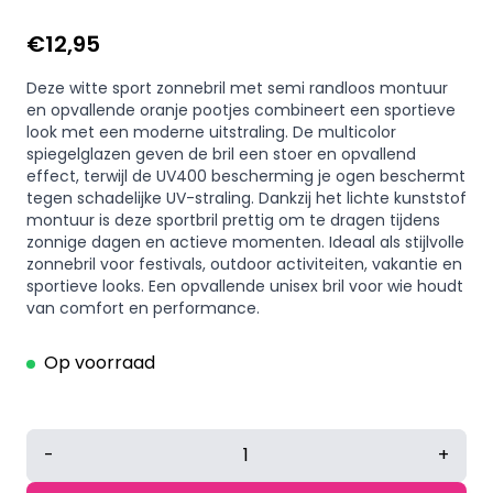
€
12,95
Deze witte sport zonnebril met semi randloos montuur
en opvallende oranje pootjes combineert een sportieve
look met een moderne uitstraling. De multicolor
spiegelglazen geven de bril een stoer en opvallend
effect, terwijl de UV400 bescherming je ogen beschermt
tegen schadelijke UV-straling. Dankzij het lichte kunststof
montuur is deze sportbril prettig om te dragen tijdens
zonnige dagen en actieve momenten. Ideaal als stijlvolle
zonnebril voor festivals, outdoor activiteiten, vakantie en
sportieve looks. Een opvallende unisex bril voor wie houdt
van comfort en performance.
Op voorraad
Witte
-
+
sport