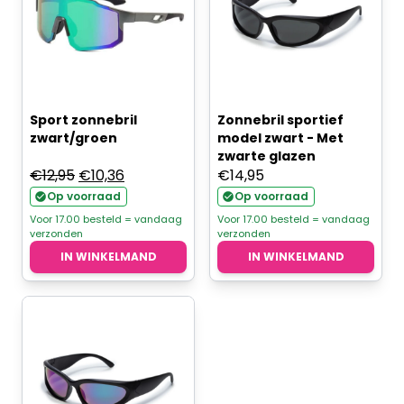
Sport zonnebril
Zonnebril sportief
zwart/groen
model zwart - Met
zwarte glazen
Oorspronkelijke
Huidige
€
12,95
€
10,36
€
14,95
prijs
prijs
Op voorraad
Op voorraad
was:
is:
Voor 17.00 besteld = vandaag
Voor 17.00 besteld = vandaag
verzonden
verzonden
€12,95.
€10,36.
IN WINKELMAND
IN WINKELMAND