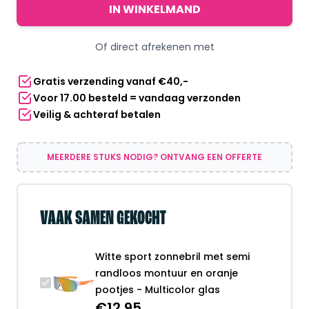
zonnebril
IN WINKELMAND
met
semi
Of direct afrekenen met
randloos
montuur
Gratis verzending vanaf €40,-
en
Voor 17.00 besteld = vandaag verzonden
oranje
Veilig & achteraf betalen
pootjes
-
Multicolor
MEERDERE STUKS NODIG? ONTVANG EEN OFFERTE
glas
aantal
VAAK SAMEN GEKOCHT
Witte sport zonnebril met semi
randloos montuur en oranje
pootjes - Multicolor glas
€
12,95